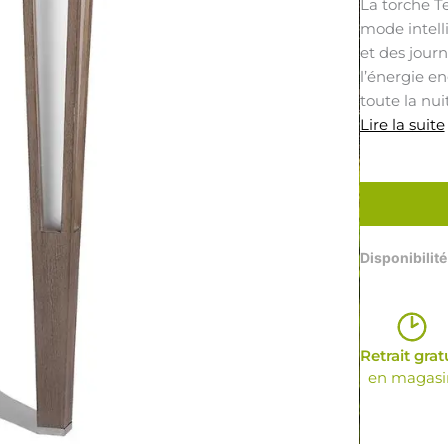
La torche T
mode intelli
et des jour
l’énergie e
toute la nuit
Lire la suite
quantité
de
TORCHE
SOLAIRE
TECKA
Disponibilité
MARRON
TECKA86
Retrait grat
en magasi