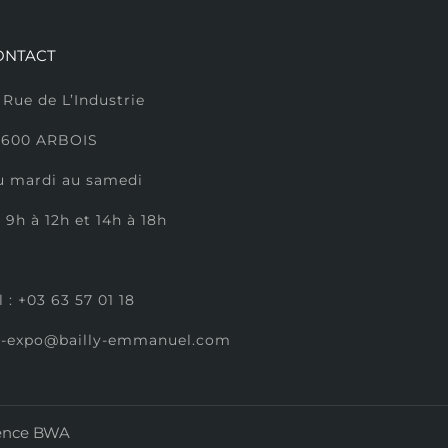
ONTACT
 Rue de L’Industrie
9600 ARBOIS
u mardi au samedi
 9h à 12h et 14h à 18h
l :
+
03 63 57 01 18
b-expo@bailly-emmanuel.com
ence BWA