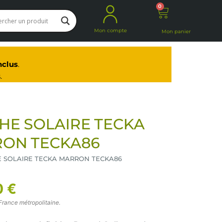
0
Panier
Mon compte
Mon panier
nclus
.
.
HE SOLAIRE TECKA
ON TECKA86
E SOLAIRE TECKA MARRON TECKA86
0 €
France métropolitaine.