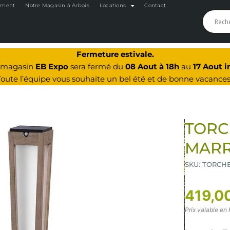
oment
Notre Magasin à Arbois
Locations
Contact
Fermeture estivale.
e magasin
EB Expo
sera fermé du
08 Aout à 18h
au
17 Aout i
Toute l’équipe vous souhaite un bel été et de bonne vacances
TORC
MARR
SKU: TORCH
419,0
Prix valable en 