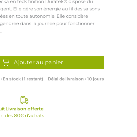
ecka en teck finition Duratek® dispose du
gent. Elle gère son énergie au fil des saisons
nées en toute autonomie. Elle considère
ngendrée dans la journée pour fonctionner
.
Ajouter au panier
 : En stock (1 restant)
Délai de livraison : 10 jours
uit
Livraison offerte
n
dès 80€ d'achats