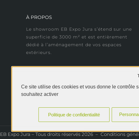
À PROPOS
Le showroom EB Expo Jura s’étend sur une
superficie de 3000 m² et est entièrement
dédié à l’aménagement de vos espaces
extérieurs.
Ce site utilise des cookies et vous donne le contrôle 
souhaitez activer
Personnal
Politique de confidentialité
EB Expo Jura – Tous droits réservés 2026
–
Conditions génér