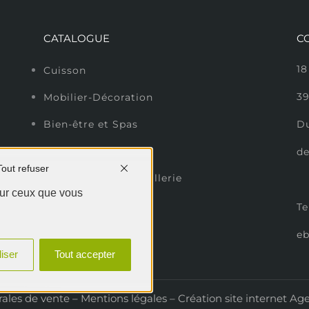
CATALOGUE
C
18
Cuisson
3
Mobilier-Décoration
D
Bien-être et Spas
Sol extérieur
de
Tout refuser
Entretien et Quincaillerie
sur ceux que vous
Te
e
iser
Tout accepter
ales de vente
–
Mentions légales
– Création site internet
Ag