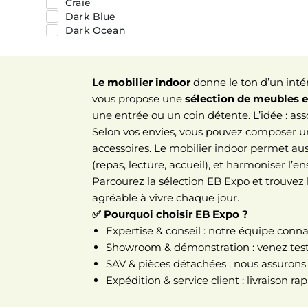
Craie
TENDERFLAME
Dark Blue
THE BASTARD
Dark Ocean
VERYCOOK
Desert
ZIIPA
EP Mocca
EP NightBlack
Le mobilier indoor
donne le ton d’un intéri
Eucalyptus
vous propose une
sélection de meubles e
Grey Taupe
Gris
une entrée ou un coin détente. L’idée : ass
Gris Chiné
Selon vos envies, vous pouvez composer un 
Gris Clair
accessoires. Le mobilier indoor permet auss
Inox Verynox
(repas, lecture, accueil), et harmoniser l’
Jungle Green
Parcourez la sélection EB Expo et trouvez le
Kirami
Lin
agréable à vivre chaque jour.
Lobby Red
✅ Pourquoi choisir EB Expo ?
Marron
Expertise & conseil : notre équipe conna
Mist
Showroom & démonstration : venez teste
Noir
SAV & pièces détachées : nous assurons 
Ocean
Orange
Expédition & service client : livraison 
Poisson
RC Red Cedar