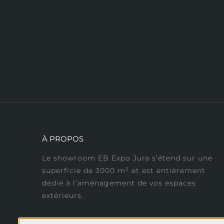
À PROPOS
Le showroom EB Expo Jura s’étend sur une
superficie de 3000 m² et est entièrement
dédié à l’aménagement de vos espaces
extérieurs.