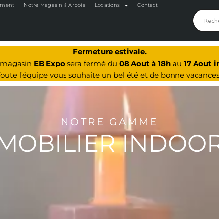
oment
Notre Magasin à Arbois
Locations
Contact
Fermeture estivale.
e magasin
EB Expo
sera fermé du
08 Aout à 18h
au
17 Aout i
Toute l’équipe vous souhaite un bel été et de bonne vacances
NOTRE GAMME
MOBILIER INDOO