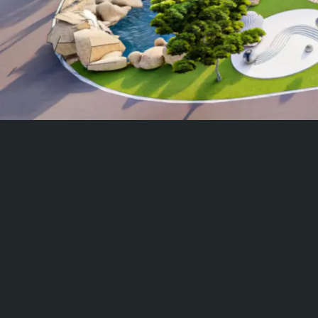
Vert
Vert Veryolive
Wolf Grey