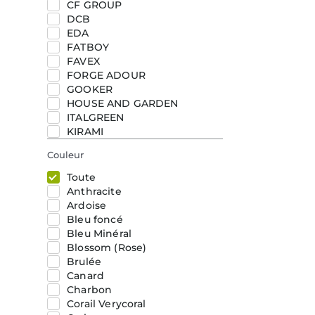
CF GROUP
DCB
EDA
FATBOY
FAVEX
FORGE ADOUR
GOOKER
HOUSE AND GARDEN
ITALGREEN
KIRAMI
KOMET
Couleur
LES JARDINS
LOUIS TELLIER
Toute
MEDICIS
Anthracite
NEW GARDEN
Ardoise
OFYR
Bleu foncé
OSMO
Bleu Minéral
PIT BOSS
Blossom (Rose)
PITBOSS
Brulée
POSEIDON SPA
Canard
POT&DECO
Charbon
SO GARDEN
Corail Verycoral
SOGARDEN