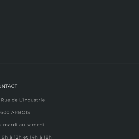
ONTACT
 Rue de L’Industrie
9600 ARBOIS
u mardi au samedi
 9h à 12h et 14h à 18h