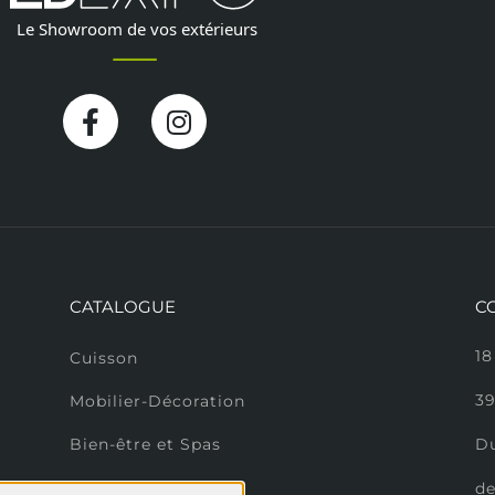
Facebook-
Instagram
f
CATALOGUE
C
18
Cuisson
3
Mobilier-Décoration
D
Bien-être et Spas
Sol extérieur
de