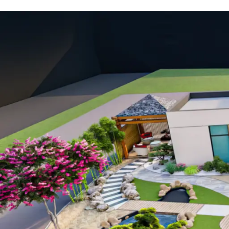
Red
Rock Grey
ROSE
Rouge
Rouge Veryspicy
Sable
Sahara
Seafoam (Vert)
Sky Blue
Spinach
ST CoalBlack
Stripe Blue
Stripe Cacao
Stripe Ocean Blue
Stripe Red
Taupe
Terracotta
TW Thermowood
Thunder Grey
Transparente
TW Arcic Gray
TW Deep Black HotTub