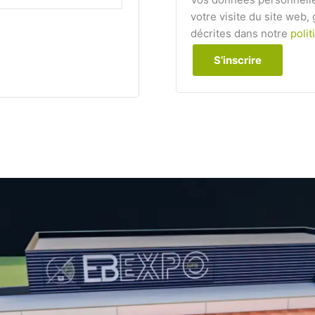
votre visite du site web,
décrites dans notre
polit
S’inscrire