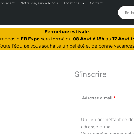
du moment
Notre Magasin à Arbois
Locations
Contact
Obligato
Fermeture estivale.
e magasin
EB Expo
sera fermé du
08 Aout à 18h
au
17 Aout i
Toute l’équipe vous souhaite un bel été et de bonne vacances
S’inscrire
Adresse e-mail
*
Un lien permettant de dé
adresse e-mail.
Vos données personnelle