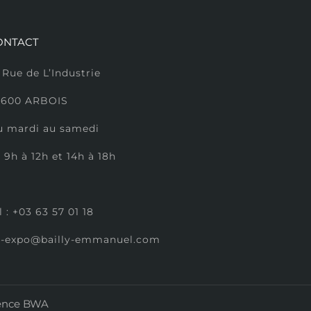
ONTACT
 Rue de L’Industrie
9600 ARBOIS
u mardi au samedi
 9h à 12h et 14h à 18h
l :
+
03 63 57 01 18
b-expo@bailly-emmanuel.com
ence BWA