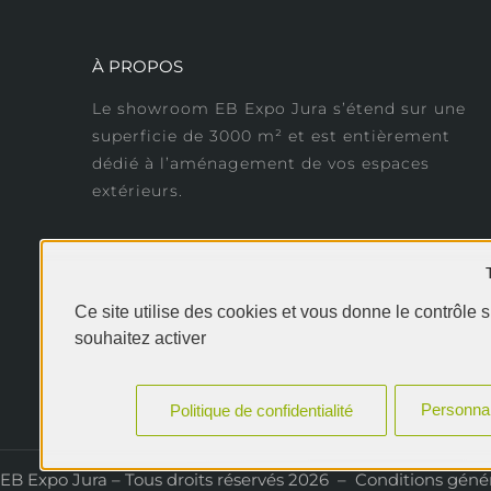
À PROPOS
Le showroom EB Expo Jura s’étend sur une
superficie de 3000 m² et est entièrement
dédié à l’aménagement de vos espaces
extérieurs.
Ce site utilise des cookies et vous donne le contrôle 
souhaitez activer
Personnal
Politique de confidentialité
EB Expo Jura – Tous droits réservés 2026
–
Conditions génér