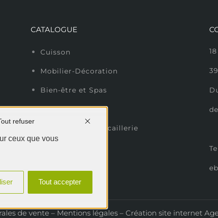
CATALOGUE
C
18
Cuisson
3
Mobilier-Décoration
D
Bien-être et Spas
Sol extérieur
de
Tout refuser
Entretien et Quincaillerie
sur ceux que vous
Te
e
iser
Tout accepter
ales de vente
–
Mentions légales
– Création site internet
Ag