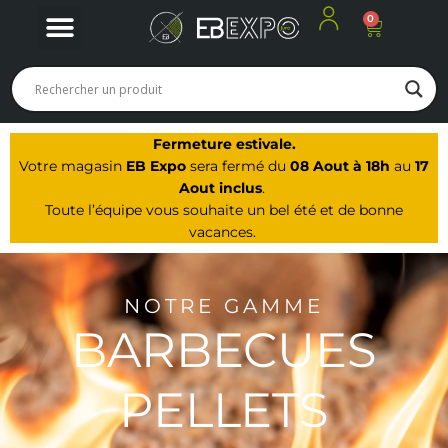
0
Panier
Nos produits
Nos offres du moment
Notre Magasin à Arbois
Fermeture estivale.
Votre magasin
EB Expo
sera fermé du
08 Aout à 18h
au
17
Aout inclus
.
Toute l’équipe vous souhaite un bel été et de bonne
vacances.
NOTRE GAMME
BARBECUES
PELLETS