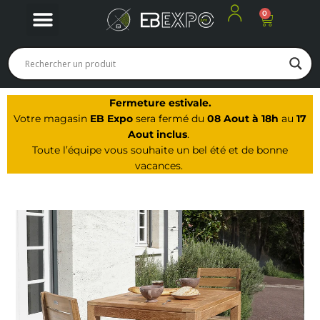
0
Panier
Nos produits
Nos offres du moment
Notre Magasin à Arbois
Fermeture estivale.
Votre magasin
EB Expo
sera fermé du
08 Aout à 18h
au
17
Aout inclus
.
Toute l’équipe vous souhaite un bel été et de bonne
vacances.