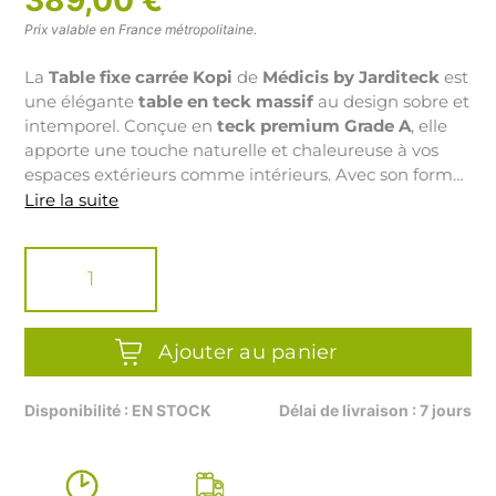
Prix valable en France métropolitaine.
La
Table fixe carrée Kopi
de
Médicis by Jarditeck
est
une élégante
table en teck massif
au design sobre et
intemporel. Conçue en
teck premium Grade A
, elle
apporte une touche naturelle et chaleureuse à vos
espaces extérieurs comme intérieurs. Avec son format
carré convivial et sa finition haut de gamme, cette
Lire la suite
table de jardin en teck
est idéale pour aménager une
quantité
terrasse, un balcon ou un coin repas contemporain.
de
TABLE
FIXE
CARREE
TECK
Ajouter au panier
-
KOPI
Disponibilité : EN STOCK
Délai de livraison : 7 jours
-
4
PERSONNES