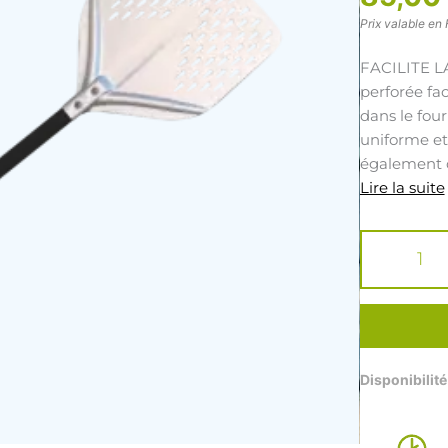
Prix valable en 
FACILITE LA
perforée fac
dans le fou
uniforme et 
également d
l'enfourneme
Lire la suite
quantité
parfaits.
de
PELLE
A
PAIN/PIZZA
ALUMINIUM
PERFOREE
LOUIS
Disponibilité
TELLIER