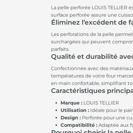
La pelle perforée LOUIS TELLIER es
surface perforée assure une cuiss
Éliminez l’excédent de f
Les perforations de la pelle permet
surchargées qui peuvent compromet
parfaits.
Qualité et durabilité av
Confectionnée avec des matériaux 
températures de votre four marcel
en main confortable, simplifiant t
Caractéristiques princip
Marque :
LOUIS TELLIER
Utilisation :
Idéale pour le pain
Design :
Perforée pour une cui
Compatibilité :
Adaptée aux fo
Pourquoi choisir la pell