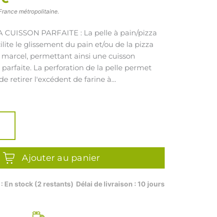
France métropolitaine.
 CUISSON PARFAITE : La pelle à pain/pizza
ilite le glissement du pain et/ou de la pizza
r marcel, permettant ainsi une cuisson
parfaite. La perforation de la pelle permet
e retirer l'excédent de farine à
nt, offrant ainsi des résultats de cuisson
Ajouter au panier
 : En stock (2 restants)
Délai de livraison : 10 jours