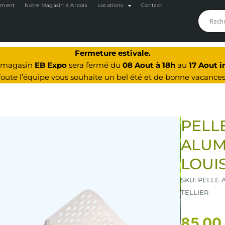
oment
Notre Magasin à Arbois
Locations
Contact
Fermeture estivale.
e magasin
EB Expo
sera fermé du
08 Aout à 18h
au
17 Aout i
Toute l’équipe vous souhaite un bel été et de bonne vacances
PELLE
ALUM
LOUIS
SKU: PELLE 
TELLIER
85,00