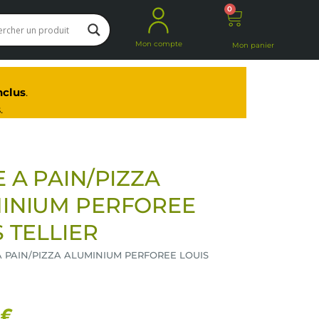
0
Panier
Mon compte
Mon panier
nclus
.
.
 A PAIN/PIZZA
INIUM PERFOREE
 TELLIER
A PAIN/PIZZA ALUMINIUM PERFOREE LOUIS
 €