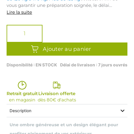
vous garantir une préparation soignée, le délai
d’expédition actuel est estimé à 3 semaines (comptez
Lire la suite
jusqu’à 4 semaines selon le modèle sélectionné).
quantité
de
PARASOL
DEPORTES
-
Ajouter au panier
CENTAURUS
3*3
Disponibilité : EN STOCK
Délai de livraison : 7 jours ouvrés
M
-
Armature
Anthracite
//
Retrait gratuit
Livraison offerte
Toile
en magasin
dès 80€ d'achats
Acrylique
Description
Sunbrella®
260g
Une ombre généreuse et un design élégant pour
profiter pleinement de vos extérieurs