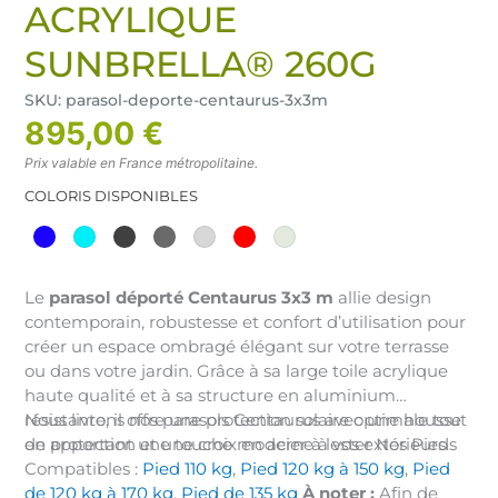
ACRYLIQUE
SUNBRELLA® 260G
SKU: parasol-deporte-centaurus-3x3m
895,00 €
Prix valable en France métropolitaine.
COLORIS DISPONIBLES
Le
parasol déporté Centaurus 3x3 m
allie design
contemporain, robustesse et confort d’utilisation pour
créer un espace ombragé élégant sur votre terrasse
ou dans votre jardin. Grâce à sa large toile acrylique
haute qualité et à sa structure en aluminium
résistante, il offre une protection solaire optimale tout
Nous livrons nos parasols Centaurus avec une housse
en apportant une touche moderne à vos extérieurs.
de protection et une croix en acier à lester Nos Pieds
Compatibles :
Pied 110 kg
,
Pied 120 kg à 150 kg
,
Pied
de 120 kg à 170 kg
,
Pied de 135 kg
À noter :
Afin de