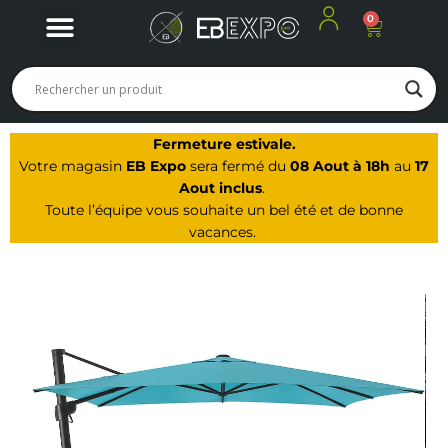
0
Panier
Nos produits
Nos offres du moment
Notre Magasin à Arbois
Fermeture estivale.
Votre magasin
EB Expo
sera fermé du
08 Aout à 18h
au
17
Aout inclus
.
Toute l’équipe vous souhaite un bel été et de bonne
vacances.