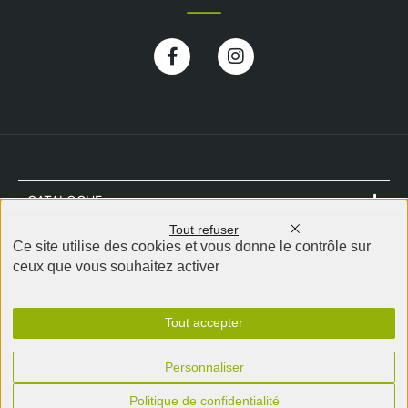
Facebook-
Instagram
f
CATALOGUE
Tout refuser
NOTRE MAGASIN
Ce site utilise des cookies et vous donne le contrôle sur
ceux que vous souhaitez activer
CONTACT
Tout accepter
Personnaliser
EB Expo Jura – Tous droits réservés 2026
–
Conditions générales de vente
–
Mentions légales
–
Politique de confidentialité