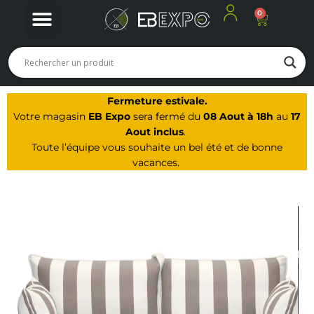
0
Panier
Nos produits
Nos offres du moment
Notre Magasin à Arbois
Fermeture estivale.
Votre magasin
EB Expo
sera fermé du
08 Aout à 18h
au
17
Aout inclus
.
Toute l’équipe vous souhaite un bel été et de bonne
vacances.