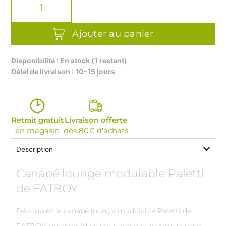
Taille du produit (LxlxH) :
190 x 100 x 90 cm
PALETTI
Poids :
61.26 kg
LOUNGE
Matériaux (matière de la housse) :
Olefin
SOFA
Ajouter au panier
Matériaux (structure) :
Acier (galvanisé et revêtu de
poudre)
Matériaux (palette) :
Polypropylène
Disponibilité : En stock (1 restant)
Rembourrage (siège) :
SG32 Mousse hybride
Délai de livraison : 10-15 jours
Rembourrage (coussin du dossier) :
Mousse
déchiquetée (matériaux mixtes et recyclés)
Retrait gratuit
Livraison offerte
en magasin
dès 80€ d'achats
Description
Canapé lounge modulable Paletti
de FATBOY
Découvrez le canapé lounge modulable Paletti de