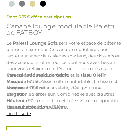
Dont 6.37€ d'éco participation
Canapé lounge modulable Paletti
de FATBOY
Le
Paletti Lounge Sofa
sera votre espace de détente
ultime en extérieur. Ce canapé modulaire pour
l’extérieur, avec deux sièges spacieux, des dossiers et
des accoudoirs, offre tout ce dont vous avez besoin
pour vous relaxer complètement. Les coussins en
mousse à mémoire de forme et le
Caractéristiques du produit:
tissu Olefin
rendent chaque assise ultra confortable. Le tissu est
Marque :
FATBOY
résistant à l’eau et à la saleté, idéal pour une
Longueur :
190 cm
utilisation en extérieur. Combinez-le avec d’autres
Largeur :
100 cm
éléments de la collection et créez votre configuration
Hauteur :
90 cm
lounge idéale. lounge idéale.
Hauteur accoudoir :
30 cm
Hauteur du dossier :
46 cm
Lire la suite
Profondeur d'assise :
65 cm
quantité
Largeur d'assise :
160 cm
de