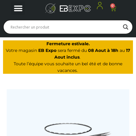
0
Panier
Nos produits
Nos offres du moment
Notre Magasin à Arbois
Fermeture estivale.
Votre magasin
EB Expo
sera fermé du
08 Aout à 18h
au
17
Aout inclus
.
Toute l’équipe vous souhaite un bel été et de bonne
vacances.