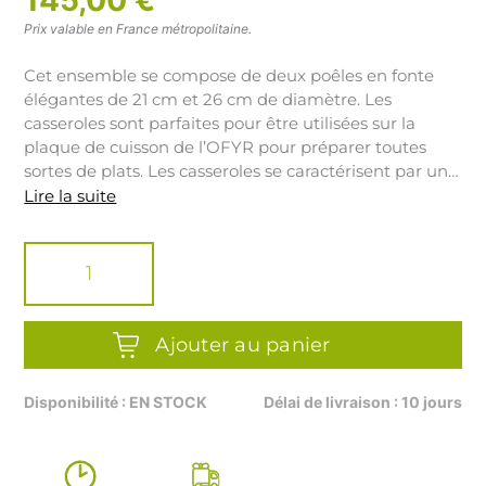
Prix valable en France métropolitaine.
Cet ensemble se compose de deux poêles en fonte
élégantes de 21 cm et 26 cm de diamètre. Les
casseroles sont parfaites pour être utilisées sur la
plaque de cuisson de l’OFYR pour préparer toutes
sortes de plats. Les casseroles se caractérisent par une
parfaite répartition de la chaleur. Le bouton sur le
Lire la suite
couvercle de la casserole peut devenir rouge. Par
quantité
conséquent, utilisez des gants résistants à la chaleur,
de
comme ceux de l’OFYR, pour retirer le couvercle
OFYR
chaud.
SET
DE
CASSEROLES
Ajouter au panier
EN
FONTE
Disponibilité : EN STOCK
Délai de livraison : 10 jours
21-
26