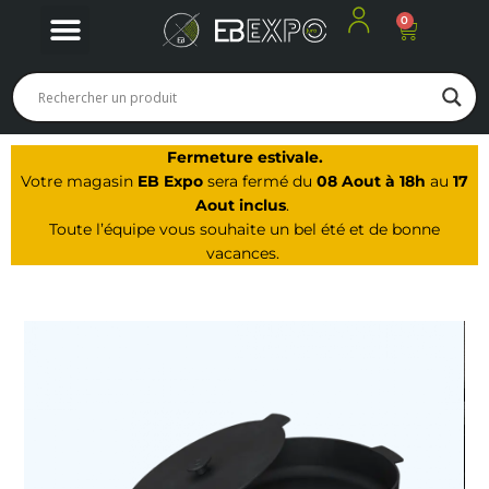
0
Panier
Nos produits
Nos offres du moment
Notre Magasin à Arbois
Fermeture estivale.
Votre magasin
EB Expo
sera fermé du
08 Aout à 18h
au
17
Aout inclus
.
Toute l’équipe vous souhaite un bel été et de bonne
vacances.