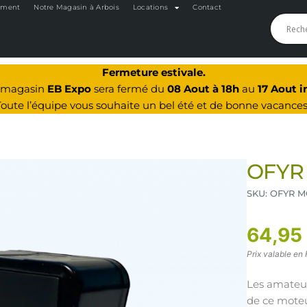
oment
Notre Magasin à Arbois
Locations
Contact
Fermeture estivale.
e magasin
EB Expo
sera fermé du
08 Aout à 18h
au
17 Aout i
Toute l’équipe vous souhaite un bel été et de bonne vacances
OFYR
SKU: OFYR 
64,95
Prix valable en 
Les amateur
de ce moteur