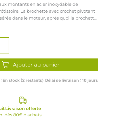
aux montants en acier inoxydable de
ôtissoire. La brochette avec crochet pivotant
nsérée dans le moteur, après quoi la brochette
iquement mise en rotation. Idéal pour une
aite de la viande.
Ajouter au panier
 : En stock (2 restants)
Délai de livraison : 10 jours
uit
Livraison offerte
n
dès 80€ d'achats