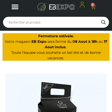
0
Panier
Nos produits
Nos offres du moment
Notre Magasin à Arbois
Fermeture estivale.
Votre magasin
EB Expo
sera fermé du
08 Aout à 18h
au
17
Aout inclus
.
Toute l’équipe vous souhaite un bel été et de bonne
vacances.