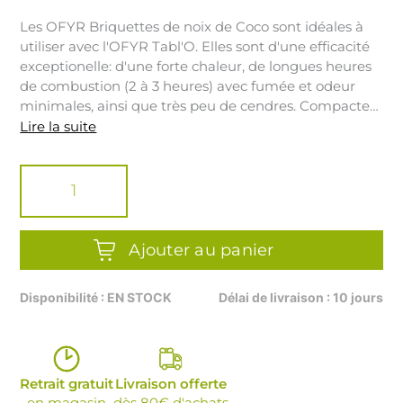
Les OFYR Briquettes de noix de Coco sont idéales à
utiliser avec l'OFYR Tabl'O. Elles sont d'une efficacité
exceptionelle: d'une forte chaleur, de longues heures
de combustion (2 à 3 heures) avec fumée et odeur
minimales, ainsi que très peu de cendres. Compactes
et 100% durables, celles-ci sont fabriquées à partir des
Lire la suite
matières résiduelles des noix de coco. Disponible en
quantité
boîtes de 6 sacs de 2 kg.
de
OFYR
COCONUT
BRIQUETTES
2KG
Ajouter au panier
Disponibilité : EN STOCK
Délai de livraison : 10 jours
Retrait gratuit
Livraison offerte
en magasin
dès 80€ d'achats