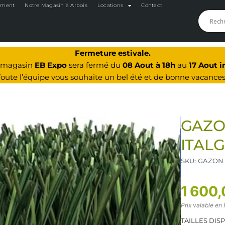
oment
Notre Magasin à Arbois
Locations
Contact
Fermeture estivale.
e magasin
EB Expo
sera fermé du
08 Aout à 18h
au
17 Aout i
Toute l’équipe vous souhaite un bel été et de bonne vacances
GAZO
ITALG
SKU: GAZON
1 600,
Prix valable en 
TAILLES DIS