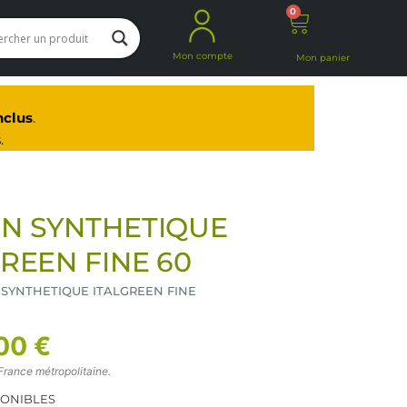
0
Panier
Mon compte
Mon panier
nclus
.
.
N SYNTHETIQUE
REEN FINE 60
 SYNTHETIQUE ITALGREEN FINE
00 €
France métropolitaine.
PONIBLES