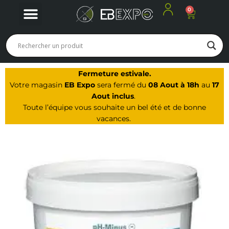
0
Panier
Nos produits
Nos offres du moment
Notre Magasin à Arbois
Fermeture estivale.
Votre magasin
EB Expo
sera fermé du
08 Aout à 18h
au
17
Aout inclus
.
Toute l’équipe vous souhaite un bel été et de bonne
vacances.