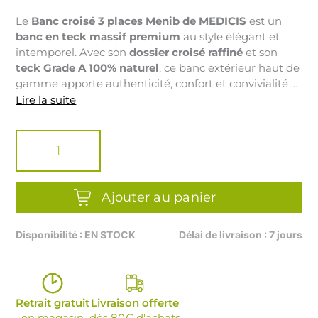
Le
Banc croisé 3 places Menib de MEDICIS
est un
banc en teck massif premium
au style élégant et
intemporel. Avec son
dossier croisé raffiné
et son
teck Grade A 100% naturel
, ce banc extérieur haut de
gamme apporte authenticité, confort et convivialité à
tous les espaces extérieurs. Idéal pour une
terrasse
,
Lire la suite
un
jardin
ou un
patio
, il séduit par sa robustesse, sa
quantité
finition haut de gamme et sa grande résistance aux
de
intempéries.
BANC
CROISE
TECK
-
Ajouter au panier
MENIB
-
Disponibilité : EN STOCK
Délai de livraison : 7 jours
3
PERSONNES
Retrait gratuit
Livraison offerte
en magasin
dès 80€ d'achats