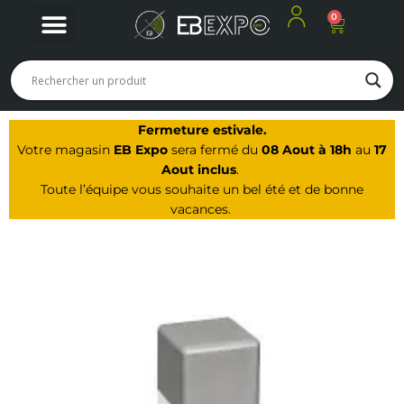
0
Panier
Nos produits
Nos offres du moment
Notre Magasin à Arbois
Fermeture estivale.
Votre magasin
EB Expo
sera fermé du
08 Aout à 18h
au
17
Aout inclus
.
Toute l’équipe vous souhaite un bel été et de bonne
vacances.