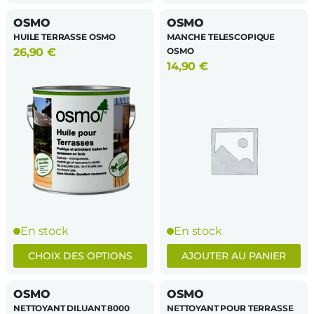
CE
OSMO
OSMO
PRODUIT
HUILE TERRASSE OSMO
MANCHE TELESCOPIQUE
A
26,90
€
OSMO
PLUSIEURS
14,90
€
VARIATIONS.
LES
OPTIONS
PEUVENT
ÊTRE
CHOISIES
SUR
LA
PAGE
DU
En stock
En stock
PRODUIT
CHOIX DES OPTIONS
AJOUTER AU PANIER
OSMO
OSMO
NETTOYANT DILUANT 8000
NETTOYANT POUR TERRASSE