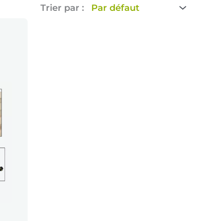
Trier par :
CE
PRODUIT
A
PLUSIEURS
VARIATIONS.
LES
OPTIONS
PEUVENT
ÊTRE
CHOISIES
SUR
LA
PAGE
DU
PRODUIT