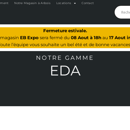
oment
Notre Magasin à Arbois
Locations
Contact
Fermeture estivale.
e magasin
EB Expo
sera fermé du
08 Aout à 18h
au
17 Aout i
Toute l’équipe vous souhaite un bel été et de bonne vacances
NOTRE GAMME
EDA